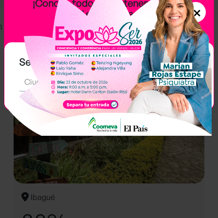
¡Conoce todo lo que tenemos
×
para ti en tu ciudad!
1
Arma tu plan
Selecciona tu zona:
CONVENIOS
Ciudad
Ibagué