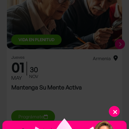
VIDA EN PLENITUD
Jueves
Armenia
01
30
NOV
MAY
Mantenga Su Mente Activa
×
Prográmate