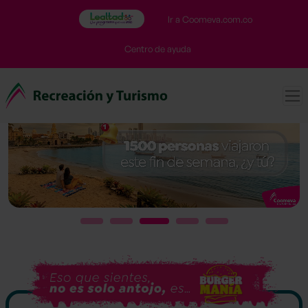
Recreación
Ir a Coomeva.com.co
y
Turismo
Centro de ayuda
-
Coomeva